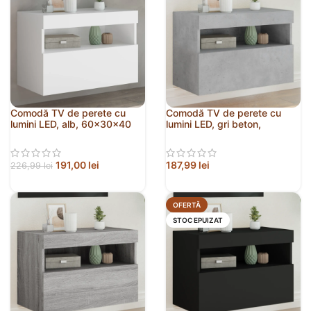
Comodă TV de perete cu
Comodă TV de perete cu
lumini LED, alb, 60x30x40
lumini LED, gri beton,
cm
60x30x40 cm
191,00
lei
187,99
lei
226,99
lei
OFERTĂ
STOC EPUIZAT