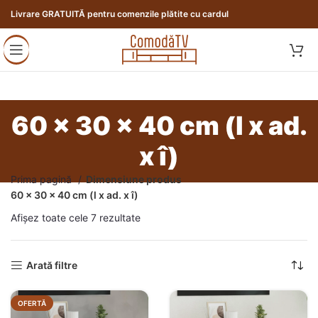
Livrare GRATUITĂ pentru comenzile plătite cu cardul
60 x 30 x 40 cm (l x ad.
x î)
Prima pagină
Dimensiune produs
60 x 30 x 40 cm (l x ad. x î)
Afișez toate cele 7 rezultate
Arată filtre
OFERTĂ