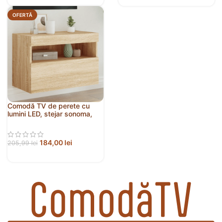
OFERTĂ
Comodă TV de perete cu
lumini LED, stejar sonoma,
60x30x40 cm
184,00
lei
205,99
lei