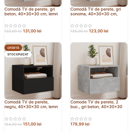
Comodă TV de perete, gri
Comodă TV de perete, gri
beton, 40x30x30 cm, lemn
sonoma, 40x30x30 cm,
prelucrat
lemn prelucrat
131,00
lei
123,00
lei
133,00
lei
126,00
lei
OFERTĂ
STOC EPUIZAT
Comodă TV de perete,
Comode TV de perete, 2
negru, 40x30x30 cm, lemn
buc., gri beton, 40x30x30
prelucrat
cm, lemn
151,00
lei
179,99
lei
154,00
lei