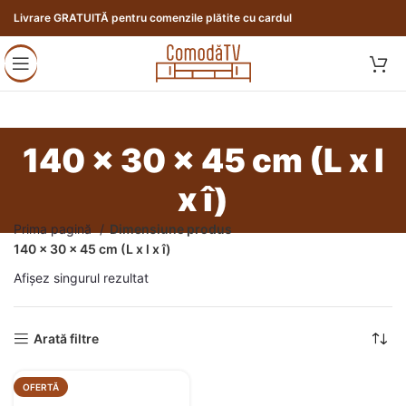
Livrare GRATUITĂ pentru comenzile plătite cu cardul
140 x 30 x 45 cm (L x l
x î)
Prima pagină
Dimensiune produs
140 x 30 x 45 cm (L x l x î)
Afișez singurul rezultat
Arată filtre
OFERTĂ