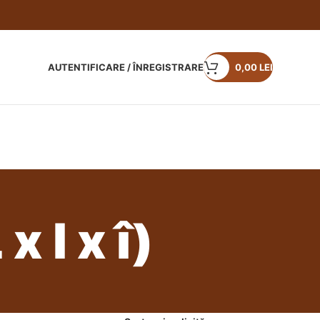
AUTENTIFICARE / ÎNREGISTRARE
0,00
LEI
 l x î)