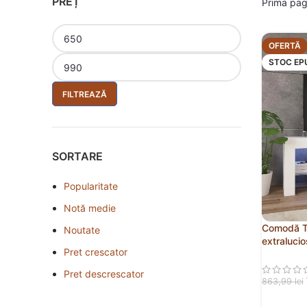
PREȚ
Prima pa
OFERTĂ
STOC EP
FILTREAZĂ
SORTARE
Popularitate
Notă medie
Comodă TV
Noutate
extraluci
Pret crescator
Pret descrescator
863,99
lei
CITEȘTE