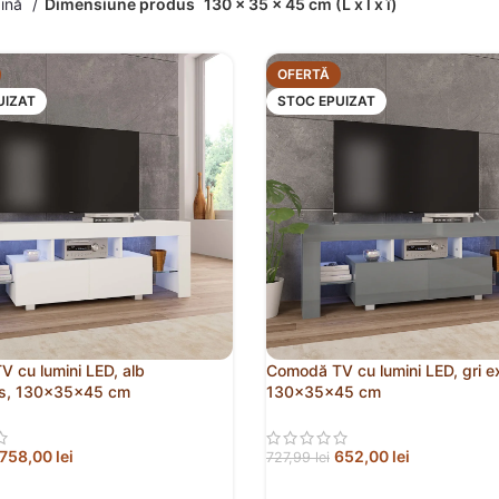
gină
Dimensiune produs
130 x 35 x 45 cm (L x l x î)
OFERTĂ
UIZAT
STOC EPUIZAT
 cu lumini LED, alb
Comodă TV cu lumini LED, gri ex
os, 130x35x45 cm
130x35x45 cm
758,00
lei
652,00
lei
727,99
lei
 MAI MULT
CITEȘTE MAI MULT