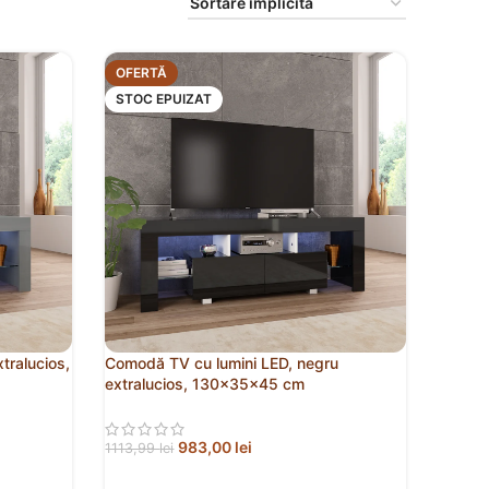
OFERTĂ
STOC EPUIZAT
tralucios,
Comodă TV cu lumini LED, negru
extralucios, 130x35x45 cm
983,00
lei
1113,99
lei
CITEȘTE MAI MULT