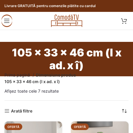
Livrare GRATUITĂ pentru comenzile plătite cu cardul
105 x 33 x 46 cm (l x
ad. x î)
Prima pagină
Dimensiune produs
105 x 33 x 46 cm (l x ad. x î)
Afișez toate cele 7 rezultate
Arată filtre
OFERTĂ
OFERTĂ