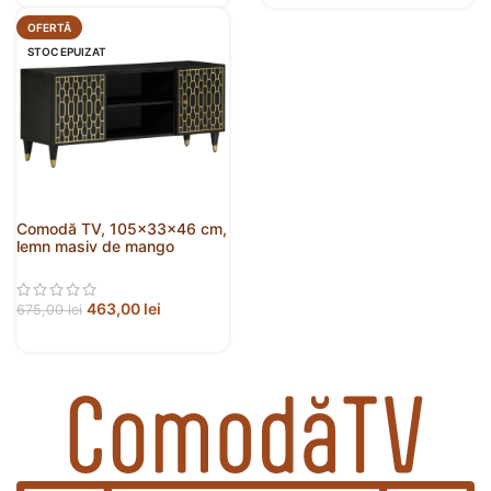
OFERTĂ
STOC EPUIZAT
Comodă TV, 105x33x46 cm,
lemn masiv de mango
463,00
lei
675,00
lei