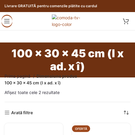
Livrare GRATUITĂ pentru comenzile plătite cu cardul
100 x 30 x 45 cm (l x
ad. x î)
Prima pagină
Dimensiune produs
100 x 30 x 45 cm (l x ad. x î)
Afișez toate cele 2 rezultate
Arată filtre
OFERTĂ