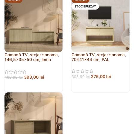
STOC EPUIZAT
Comodă TV, stejar sonoma,
Comodă TV, stejar sonoma,
146,5x35x50 cm, lemn
70x41x44 cm, PAL
prelucrat
275,00
lei
393,00
lei
308,99
lei
469,99
lei