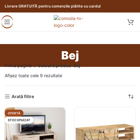
Livrare GRATUITĂ pentru comenzile plătite cu cardul
Bej
Prima pagină
Culoare produs
Bej
Afișez toate cele 9 rezultate
Arată filtre
OFERTĂ
STOC EPUIZAT