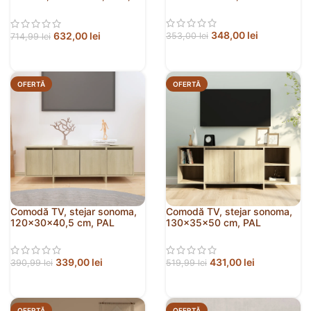
lemn prelucrat
348,00
lei
632,00
lei
353,00
lei
714,99
lei
OFERTĂ
OFERTĂ
Comodă TV, stejar sonoma,
Comodă TV, stejar sonoma,
120x30x40,5 cm, PAL
130x35x50 cm, PAL
339,00
lei
431,00
lei
390,99
lei
519,99
lei
OFERTĂ
OFERTĂ