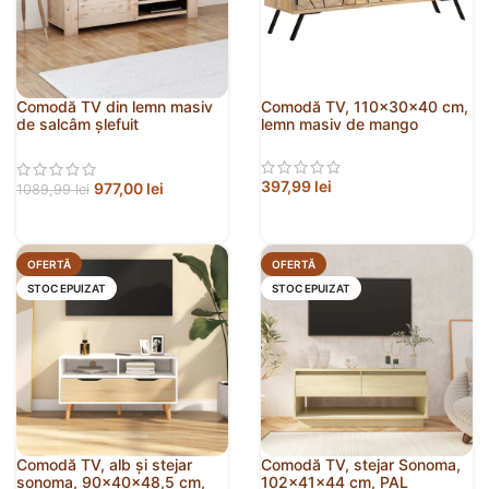
Comodă TV din lemn masiv
Comodă TV, 110x30x40 cm,
de salcâm șlefuit
lemn masiv de mango
140x38x40 cm
397,99
lei
977,00
lei
1089,99
lei
OFERTĂ
OFERTĂ
STOC EPUIZAT
STOC EPUIZAT
Comodă TV, alb și stejar
Comodă TV, stejar Sonoma,
sonoma, 90x40x48,5 cm,
102x41x44 cm, PAL