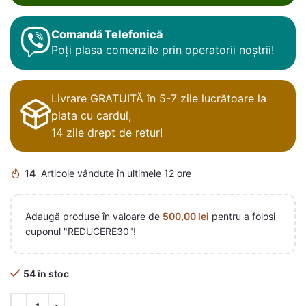
Comandă Telefonică
Poți plasa comenzile prin operatorii noștrii!
Livrare GRATUITĂ în 5-7 zile lucrătoare la
plata cu cardul,
14 zile drept de retur!
14
Articole vândute în ultimele 12 ore
Adaugă produse în valoare de
500,00
lei
pentru a folosi
cuponul "REDUCERE30"!
54 în stoc