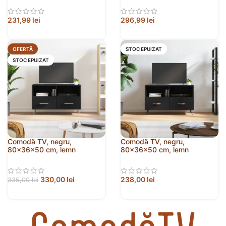
231,99
lei
296,99
lei
OFERTĂ
STOC EPUIZAT
STOC EPUIZAT
Comodă TV, negru,
Comodă TV, negru,
80x36x50 cm, lemn
80x36x50 cm, lemn
prelucrat
prelucrat
330,00
lei
238,00
lei
335,00
lei