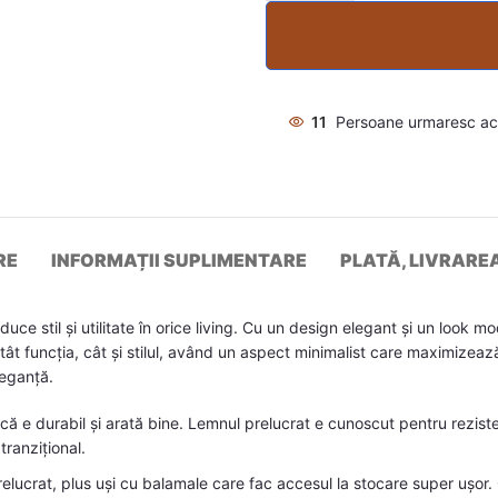
11
Persoane urmaresc a
RE
INFORMAȚII SUPLIMENTARE
PLATĂ, LIVRARE
e stil și utilitate în orice living. Cu un design elegant și un look m
ât funcția, cât și stilul, având un aspect minimalist care maximizează
leganță.
ă e durabil și arată bine. Lemnul prelucrat e cunoscut pentru rezisten
ranzițional.
elucrat, plus uși cu balamale care fac accesul la stocare super ușor. C