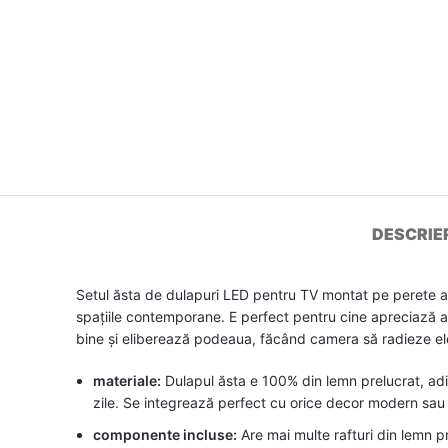
DESCRIE
Setul ăsta de dulapuri LED pentru TV montat pe perete aduc
spațiile contemporane. E perfect pentru cine apreciază at
bine și eliberează podeaua, făcând camera să radieze e
materiale:
Dulapul ăsta e 100% din lemn prelucrat, adic
zile. Se integrează perfect cu orice decor modern sau t
componente incluse:
Are mai multe rafturi din lemn pr