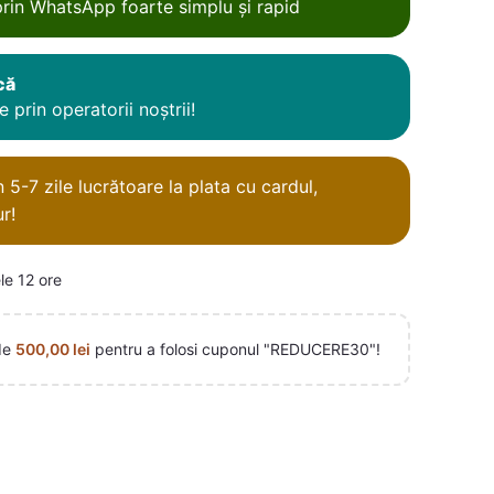
rin WhatsApp foarte simplu și rapid
că
 prin operatorii noștrii!
5-7 zile lucrătoare la plata cu cardul,
r!
le 12 ore
de
500,00
lei
pentru a folosi cuponul "REDUCERE30"!