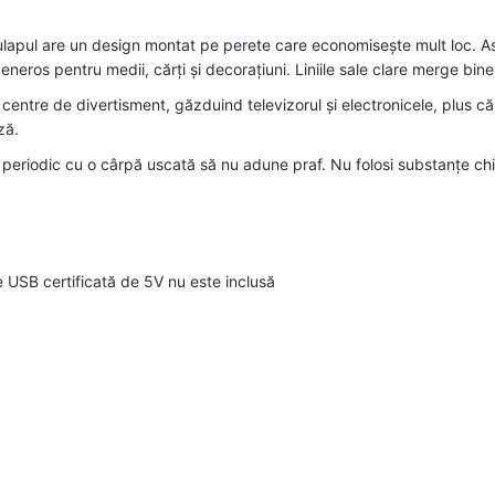
pul are un design montat pe perete care economisește mult loc. Asta
generos pentru medii, cărți și decorațiuni. Liniile sale clare merge bine
 centre de divertisment, găzduind televizorul și electronicele, plus 
ză.
 periodic cu o cârpă uscată să nu adune praf. Nu folosi substanțe chimic
 USB certificată de 5V nu este inclusă