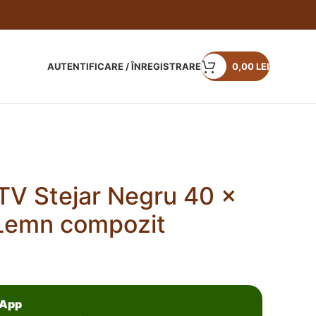
AUTENTIFICARE / ÎNREGISTRARE
0,00
LEI
TV Stejar Negru 40 x
Lemn compozit
sApp