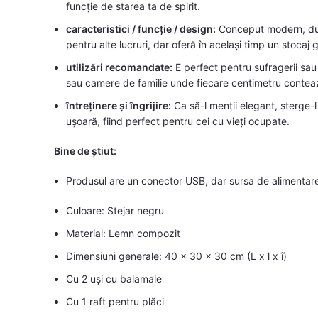
funcție de starea ta de spirit.
caracteristici / funcție / design:
Conceput modern, dula
pentru alte lucruri, dar oferă în același timp un stocaj 
utilizări recomandate:
E perfect pentru sufragerii sau
sau camere de familie unde fiecare centimetru contea
întreținere și îngrijire:
Ca să-l menții elegant, șterge-l
ușoară, fiind perfect pentru cei cu vieți ocupate.
Bine de știut:
Produsul are un conector USB, dar sursa de alimentare
Culoare: Stejar negru
Material: Lemn compozit
Dimensiuni generale: 40 x 30 x 30 cm (L x l x î)
Cu 2 uși cu balamale
Cu 1 raft pentru plăci