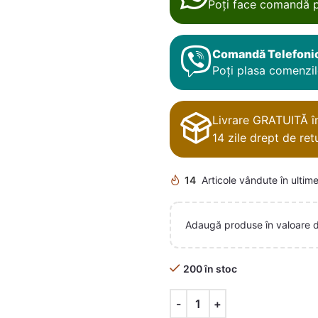
Poți face comandă p
Comandă Telefoni
Poți plasa comenzile
Livrare GRATUITĂ în 
14 zile drept de retu
14
Articole vândute în ultime
Adaugă produse în valoare 
200 în stoc