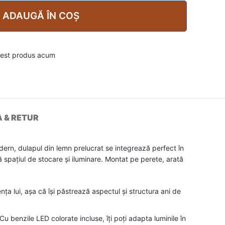
ADAUGĂ ÎN COȘ
cest produs acum
A & RETUR
odern, dulapul din lemn prelucrat se integrează perfect în
 spațiul de stocare și iluminare. Montat pe perete, arată
ța lui, așa că își păstrează aspectul și structura ani de
u benzile LED colorate incluse, îți poți adapta luminile în