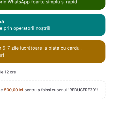
rin WhatsApp foarte simplu și rapid
că
 prin operatorii noștrii!
5-7 zile lucrătoare la plata cu cardul,
r!
le 12 ore
de
500,00
lei
pentru a folosi cuponul "REDUCERE30"!