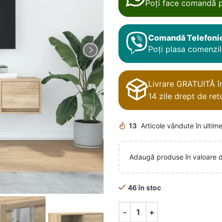
Poți face comandă p
Comandă Telefoni
Poți plasa comenzile
Livrare GRATUITĂ în 
14 zile drept de retu
13
Articole vândute în ultime
Adaugă produse în valoare 
46 în stoc