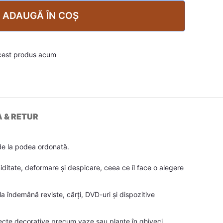
ADAUGĂ ÎN COȘ
cest produs acum
A & RETUR
 de la podea ordonată.
miditate, deformare și despicare, ceea ce îl face o alegere
 îndemână reviste, cărți, DVD-uri și dispozitive
biecte decorative precum vaze sau plante în ghiveci.