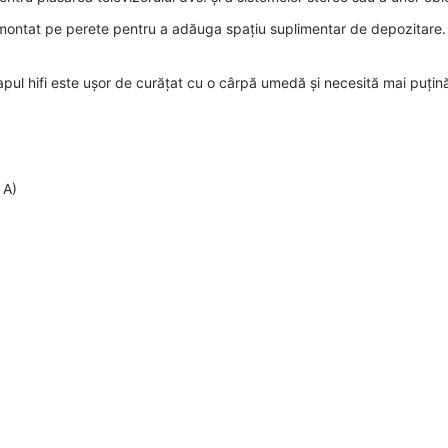
montat pe perete pentru a adăuga spațiu suplimentar de depozitare. A
apul hifi este ușor de curățat cu o cârpă umedă și necesită mai puțină
 A)