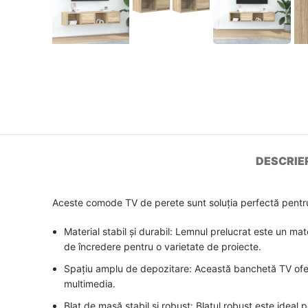
DESCRIE
Aceste comode TV de perete sunt soluția perfectă pentru 
Material stabil și durabil: Lemnul prelucrat este un mat
de încredere pentru o varietate de proiecte.
Spațiu amplu de depozitare: Această banchetă TV oferă
multimedia.
Blat de masă stabil și robust: Blatul robust este ideal