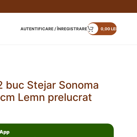
AUTENTIFICARE / ÎNREGISTRARE
0,00
LEI
2 buc Stejar Sonoma
cm Lemn prelucrat
sApp