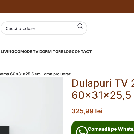
LIVING
COMODE TV DORMITOR
BLOG
CONTACT
Sonoma 60x31x25,5 cm Lemn prelucrat
Dulapuri TV 
60x31x25,5 
325,99
lei
Comandă pe What