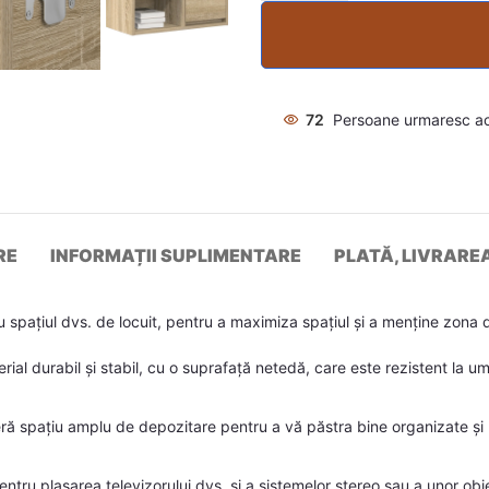
72
Persoane urmaresc a
RE
INFORMAȚII SUPLIMENTARE
PLATĂ, LIVRARE
spațiul dvs. de locuit, pentru a maximiza spațiul și a menține zona
erial durabil și stabil, cu o suprafață netedă, care este rezistent la u
 spațiu amplu de depozitare pentru a vă păstra bine organizate și la
 pentru plasarea televizorului dvs. și a sistemelor stereo sau a unor o