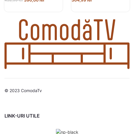
438,99
lei
© 2023 ComodaTv
LINK-URI UTILE