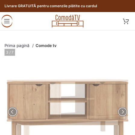
Livrare GRATUITĂ pentru comenzile plătite cu cardul
Prima pagină
Comode tv
3 / 7