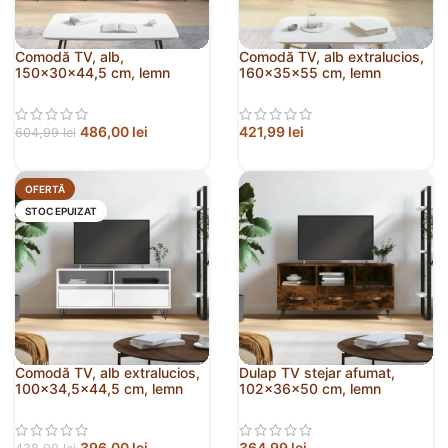
Comodă TV, alb,
Comodă TV, alb extralucios,
150x30x44,5 cm, lemn
160x35x55 cm, lemn
prelucrat
prelucrat
486,00
lei
421,99
lei
604,99
lei
OFERTĂ
STOC EPUIZAT
Comodă TV, alb extralucios,
Dulap TV stejar afumat,
100×34,5×44,5 cm, lemn
102x36x50 cm, lemn
prelucrat
prelucrat
396,00
lei
364,99
lei