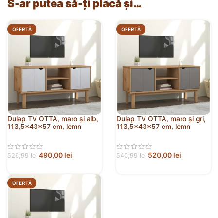
S-ar putea să-ți placă și…
OFERTĂ
OFERTĂ
Dulap TV OTTA, maro și alb,
Dulap TV OTTA, maro și gri,
113,5x43x57 cm, lemn
113,5x43x57 cm, lemn
masiv de pin
masiv de pin
490,00
lei
520,00
lei
526,99
lei
540,99
lei
OFERTĂ