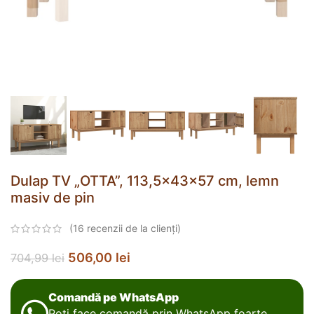
Dulap TV „OTTA”, 113,5x43x57 cm, lemn
masiv de pin
(
16
recenzii de la clienți)
506,00
lei
704,99
lei
Comandă pe WhatsApp
Poți face comandă prin WhatsApp foarte