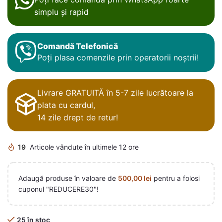
simplu și rapid
Comandă Telefonică
Poți plasa comenzile prin operatorii noștrii!
Livrare GRATUITĂ în 5-7 zile lucrătoare la
plata cu cardul,
14 zile drept de retur!
19
Articole vândute în ultimele 12 ore
Adaugă produse în valoare de
500,00
lei
pentru a folosi
cuponul "REDUCERE30"!
25 în stoc