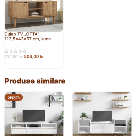
Dulap TV „OTTA”,
113,5x43x57 cm, lemn
masiv de pin
506,00
lei
704,99
lei
Produse similare
OFERTĂ