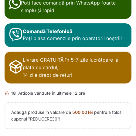
Poți face comandă prin WhatsApp foarte
simplu și rapid
Comandă Telefonică
Poți plasa comenzile prin operatorii noștrii!
Livrare GRATUITĂ în 5-7 zile lucrătoare la
plata cu cardul,
14 zile drept de retur!
18
Articole vândute în ultimele 12 ore
Adaugă produse în valoare de
500,00
lei
pentru a folosi
cuponul "REDUCERE30"!