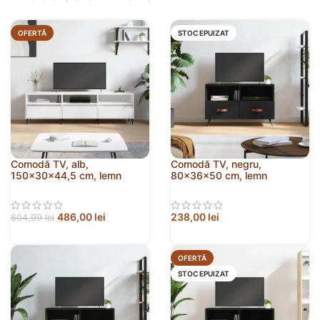
OFERTĂ
STOC EPUIZAT
Comodă TV, alb,
Comodă TV, negru,
150x30x44,5 cm, lemn
80x36x50 cm, lemn
prelucrat
prelucrat
486,00
lei
238,00
lei
604,99
lei
OFERTĂ
STOC EPUIZAT