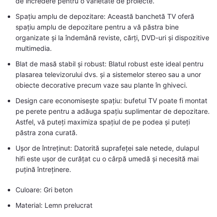
de încredere pentru o varietate de proiecte.
Spațiu amplu de depozitare: Această banchetă TV oferă
spațiu amplu de depozitare pentru a vă păstra bine
organizate și la îndemână reviste, cărți, DVD-uri și dispozitive
multimedia.
Blat de masă stabil și robust: Blatul robust este ideal pentru
plasarea televizorului dvs. și a sistemelor stereo sau a unor
obiecte decorative precum vaze sau plante în ghiveci.
Design care economisește spațiu: bufetul TV poate fi montat
pe perete pentru a adăuga spațiu suplimentar de depozitare.
Astfel, vă puteți maximiza spațiul de pe podea și puteți
păstra zona curată.
Ușor de întreținut: Datorită suprafeței sale netede, dulapul
hifi este ușor de curățat cu o cârpă umedă și necesită mai
puțină întreținere.
Culoare: Gri beton
Material: Lemn prelucrat