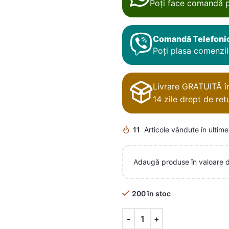
Poți face comandă p
Comandă Telefoni
Poți plasa comenzile
Livrare GRATUITĂ în 
14 zile drept de retu
11
Articole vândute în ultime
Adaugă produse în valoare 
200 în stoc