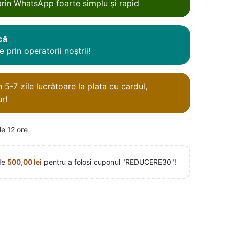
rin WhatsApp foarte simplu și rapid
că
 prin operatorii noștrii!
5-7 zile lucrătoare la plata cu cardul,
r!
le 12 ore
de
500,00
lei
pentru a folosi cuponul "REDUCERE30"!