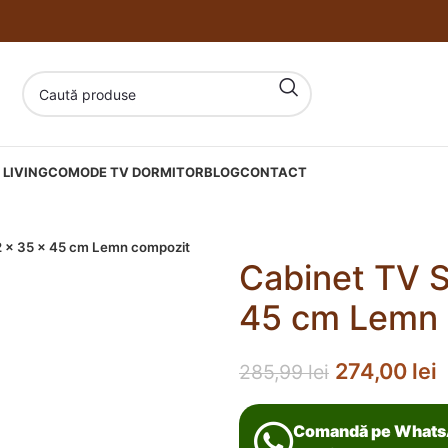
LIVING
COMODE TV DORMITOR
BLOG
CONTACT
2 x 35 x 45 cm Lemn compozit
Cabinet TV S
45 cm Lemn 
274,00
lei
285,99
lei
Comandă pe What