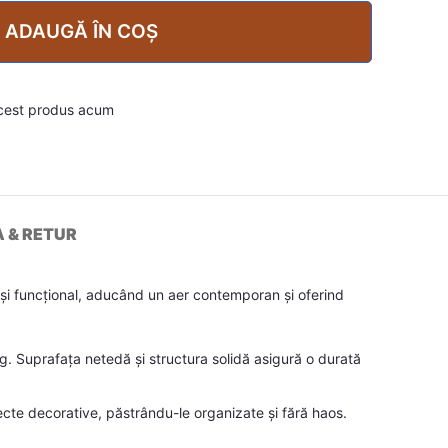
ADAUGĂ ÎN COȘ
cest produs acum
A & RETUR
 și funcțional, aducând un aer contemporan și oferind
ing. Suprafața netedă și structura solidă asigură o durată
ecte decorative, păstrându-le organizate și fără haos.