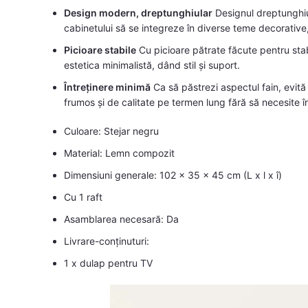
Design modern, dreptunghiular
Designul dreptunghiul
cabinetului să se integreze în diverse teme decorative
Picioare stabile
Cu picioare pătrate făcute pentru stabi
estetica minimalistă, dând stil și suport.
Întreținere minimă
Ca să păstrezi aspectul fain, evită
frumos și de calitate pe termen lung fără să necesite în
Culoare: Stejar negru
Material: Lemn compozit
Dimensiuni generale: 102 x 35 x 45 cm (L x l x î)
Cu 1 raft
Asamblarea necesară: Da
Livrare-conținuturi:
1 x dulap pentru TV