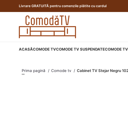
Livrare GRATUITĂ pentru comenzile plătite cu cardul
ACASĂ
COMODE TV
COMODE TV SUSPENDATE
COMODE TV 
Prima pagină
Comode tv
Cabinet TV Stejar Negru 10