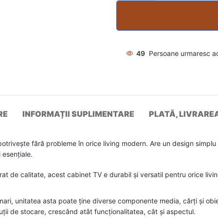
49
Persoane urmaresc a
RE
INFORMAȚII SUPLIMENTARE
PLATĂ, LIVRARE
potrivește fără probleme în orice living modern. Are un design simplu
 esențiale.
t de calitate, acest cabinet TV e durabil și versatil pentru orice liv
ari, unitatea asta poate ține diverse componente media, cărți și obi
uții de stocare, crescând atât funcționalitatea, cât și aspectul.