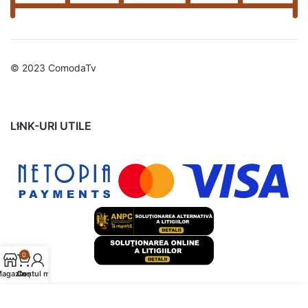
© 2023 ComodaTv
LINK-URI UTILE
0
agazin
Contul meu
Coș
Folosim cookie-uri pentru a îmbunătăți experiența dvs. pe