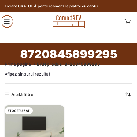
Livrare GRATUITĂ pentru comenzile plătite cu cardul
8720845899295
Prima pagină
EAN produs
8720845899295
Afișez singurul rezultat
Arată filtre
STOC EPUIZAT